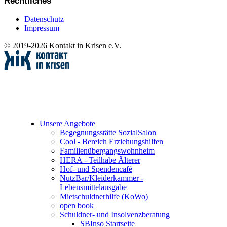
Rechtliches
Datenschutz
Impressum
© 2019-2026 Kontakt in Krisen e.V.
Unsere Angebote
Begegnungsstätte SozialSalon
Cool - Bereich Erziehungshilfen
Familienübergangswohnheim
HERA - Teilhabe Älterer
Hof- und Spendencafé
NutzBar/Kleiderkammer -
Lebensmittelausgabe
Mietschuldnerhilfe (KoWo)
open book
Schuldner- und Insolvenzberatung
SBInso Startseite