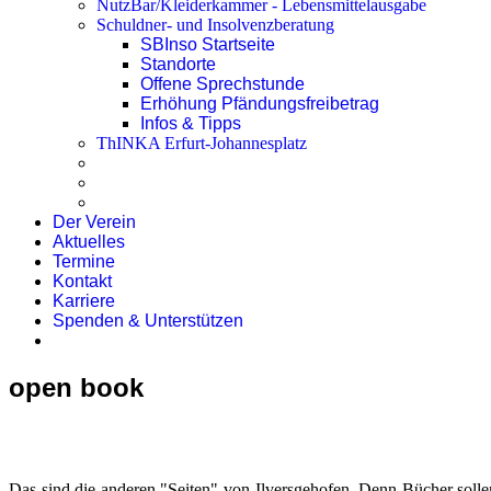
NutzBar/Kleiderkammer - Lebensmittelausgabe
Schuldner- und Insolvenzberatung
SBInso Startseite
Standorte
Offene Sprechstunde
Erhöhung Pfändungsfreibetrag
Infos & Tipps
ThINKA Erfurt-Johannesplatz
Der Verein
Aktuelles
Termine
Kontakt
Karriere
Spenden & Unterstützen
open book
Das sind die anderen "Seiten" von Ilversgehofen. Denn Bücher soll