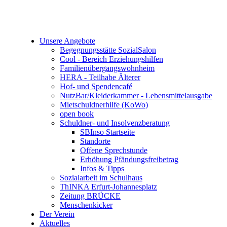
Unsere Angebote
Begegnungsstätte SozialSalon
Cool - Bereich Erziehungshilfen
Familienübergangswohnheim
HERA - Teilhabe Älterer
Hof- und Spendencafé
NutzBar/Kleiderkammer - Lebensmittelausgabe
Mietschuldnerhilfe (KoWo)
open book
Schuldner- und Insolvenzberatung
SBInso Startseite
Standorte
Offene Sprechstunde
Erhöhung Pfändungsfreibetrag
Infos & Tipps
Sozialarbeit im Schulhaus
ThINKA Erfurt-Johannesplatz
Zeitung BRÜCKE
Menschenkicker
Der Verein
Aktuelles